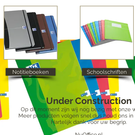
Notitieboeken
Schoolschriften
Under Construction
Op dit moment zijn wij nog bezig met onze
Meer producten volgen snel dus houd ons in 
Hartelijk dank voor uw begrip.
NuOffice.nl