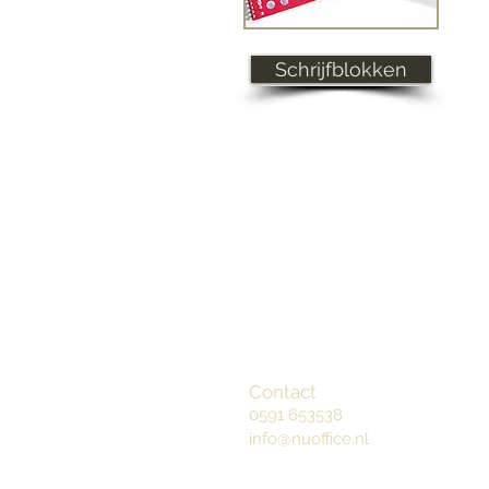
Schrijfblokken
Contact
0591 653538
info@nuoffice.nl