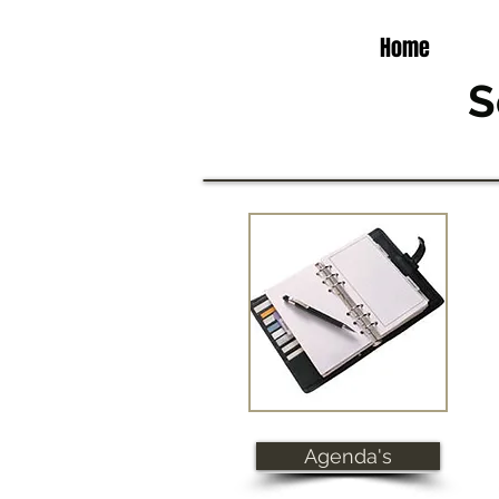
Home
S
Agenda's