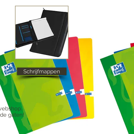
Schrijfmappen
 webshop.
de gaten!