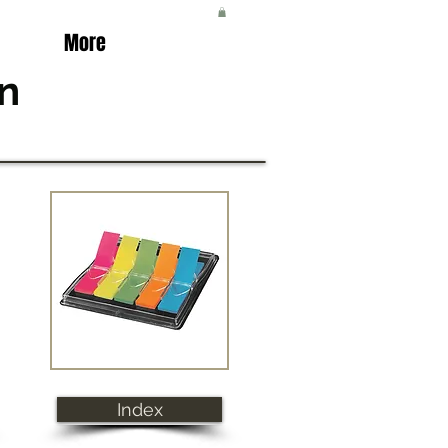
More
n
Index