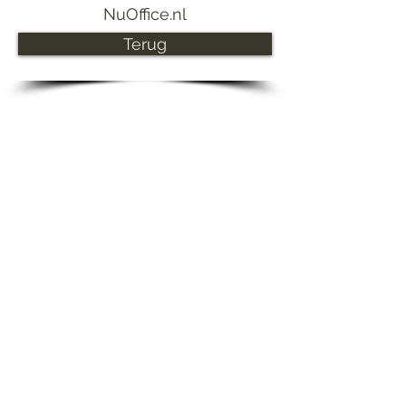
NuOffice.nl
Terug
Contact
0591 653538
info@nuoffice.nl
© 2015 by Team Nuoffice.nl
. Proudly
created with
Wix.com
Abonneren op updates