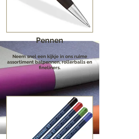
Pennen
Neem snel een kijkje in ons ruime
assortiment balpennen, rollerballs en
fineliners.