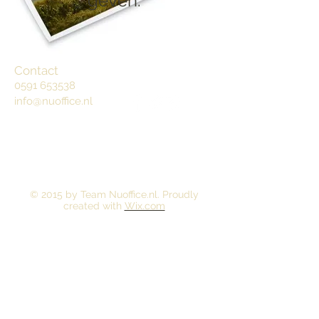
geven.
Contact
0591 653538
info@nuoffice.nl
© 2015 by Team Nuoffice.nl
. Proudly
created with
Wix.com
Abonneren op updates
Nu abonneren