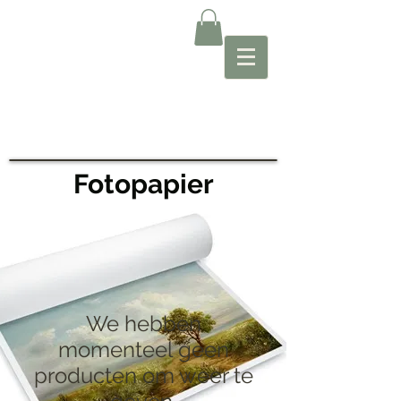
Fotopapier
We hebben
momenteel geen
producten om weer te